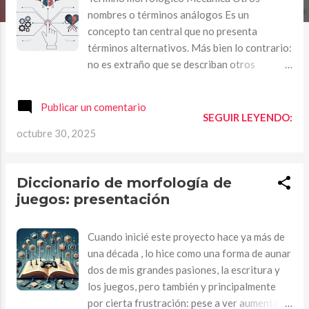
a
nombres o términos análogos Es un
s
concepto tan central que no presenta
términos alternativos. Más bien lo contrario:
no es extraño que se describan otros
elementos de juegos con el término
‘mecánica’, contribuyendo con ello a cierta
Publicar un comentario
confusión terminológica. Clasificación
SEGUIR LEYENDO:
morfológica Morfología del juego > Análisis
octubre 30, 2025
> Mecanismos > Mecánica Conceptos
morfológicos relacionados Dinámica.
Condicionantes y transformadores.
Diccionario de morfología de
Descripción morfológica ‘Mecánica’, en el
juegos: presentación
contexto de un sistema de juego, es toda
acción significativa que puede realizar un
Cuando inicié este proyecto hace ya más de
‘jugador’. “Significativa” quiere decir que
una década , lo hice como una forma de aunar
tiene una incidencia directa en el devenir de
dos de mis grandes pasiones, la escritura y
la ‘partida’. Como los juegos son
los juegos, pero también y principalmente
fundamentalmente sistemas de acciones, las
por cierta frustración: pese a ver aumentar