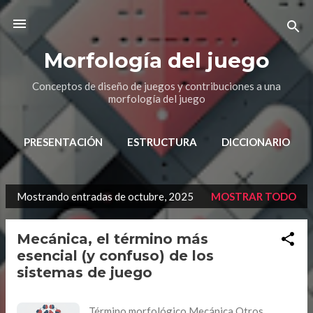
Ir al contenido principal
Morfología del juego
Conceptos de diseño de juegos y contribuciones a una
morfología del juego
PRESENTACIÓN
ESTRUCTURA
DICCIONARIO
Mostrando entradas de octubre, 2025
MOSTRAR TODO
E
n
Mecánica, el término más
t
esencial (y confuso) de los
r
sistemas de juego
a
d
Término morfológico Mecánica Otros