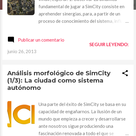
a
fundamental de jugar a SimCity consiste en
s
aprehender sinergias, para, a partir de un
proceso de conocimiento del sistema, influir
sobre el mismo y experimentar con él. En
efecto, en pocos juegos la acción de
Publicar un comentario
observar adquiere el estatus de mecánica
SEGUIR LEYENDO:
tan significativa. Cuando jugamos a SimCity ,
junio 26, 2013
por ejemplo, no construimos un colegio, un
parque o una estación de trenes sólo para
conseguir tal o cual objetivo, ya sea
Análisis morfológico de SimCity
desbloquear un edificio o cumplir una misión.
(1/3): La ciudad como sistema
Es cierto que lo hacemos porque puede que
autónomo
queramos elevar el nivel educativo de una
zona deprimida de nuestra ciudad,
Una parte del éxito de SimCity se basa en su
embellecer un barrio sucio y grisáceo o
capacidad de engañarnos. La ilusión de un
dinamizar una zona industrial con la
mundo que empieza a crecer y desarrollarse
atracción de trabajadores de otras ciudades,
ante nosotros sigue produciendo una
pero lo fascinante es observar cómo
fascinación renovada a todo el que se