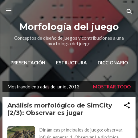
Ir al contenido principal
Morfología del juego
Conceptos de diseño de juegos y contribuciones a una
morfología del juego
PRESENTACIÓN
ESTRUCTURA
DICCIONARIO
Mostrando entradas de junio, 2013
MOSTRAR TODO
E
n
Análisis morfológico de SimCity
t
(2/3): Observar es jugar
r
a
Dinámicas principales de juego: observar,
d
influir, esperar. 1. Observar La dinámica