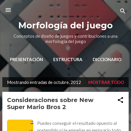
Ir al contenido principal
Morfología del juego
Conceptos de diseño de juegos y contribuciones a una
morfología del juego
PRESENTACIÓN
ESTRUCTURA
DICCIONARIO
Mostrando entradas de octubre, 2012
MOSTRAR TODO
E
n
Consideraciones sobre New
t
Super Mario Bros 2
r
a
Puedes conseguir el resultado opuesto al
d
pretendido si te empeñas en mejorarlo todo,