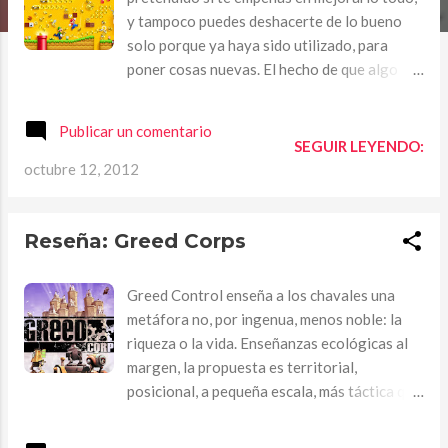
a
y tampoco puedes deshacerte de lo bueno
s
solo porque ya haya sido utilizado, para
poner cosas nuevas. El hecho de que algo
sea nuevo no garantiza que sea bueno. —
Takashi Tezuka Hicieron falta diez años, dos
Publicar un comentario
generaciones de videoconsolas, el auge y
SEGUIR LEYENDO:
consolidación de las tres dimensiones,
octubre 12, 2012
experimentos con los sistemas de control-
comunicación, dos entregas geniales,
trascendentes, para darse cuenta que quizá
Reseña: Greed Corps
no hacía falta irse tan lejos. Como suele
suceder, la respuesta estaba al principio,
Greed Control enseña a los chavales una
aunque el viaje haya sido necesario para
metáfora no, por ingenua, menos noble: la
comprenderlo. Jugar a New Super Mario
riqueza o la vida. Enseñanzas ecológicas al
Bros puede que nos hiciera cuestionar en
margen, la propuesta es territorial,
alguna ocasión el sentido de progreso en los
posicional, a pequeña escala, más táctica que
videojuegos, pero sin duda abrió la veda
estratégica. La casilla, cada uno de lo
para una tendencia clasicista, que no por
segmentos hexagonales en los que están