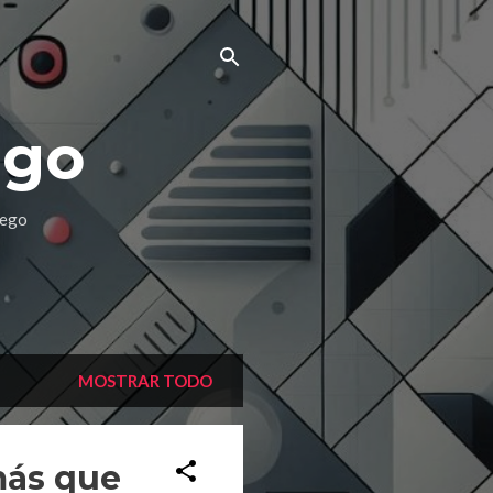
ego
uego
MOSTRAR TODO
más que