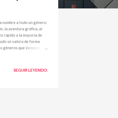
da nombre a todo un género:
, la aventura gráfica, al
zo rápido a la mayoría de
nudo se valora de forma
ros géneros que incorporan
lugares comunes. Si se dice
ez de elementos a considerar,
tente? ¿Está basada en
SEGUIR LEYENDO:
eño de ofrecer un reto
 son variados: ¿en qué