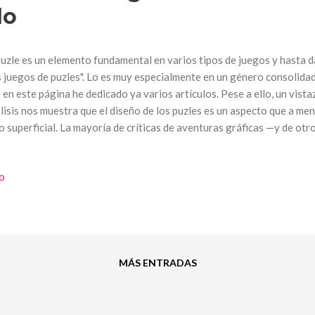
lo
puzle es un elemento fundamental en varios tipos de juegos y hasta 
s juegos de puzles". Lo es muy especialmente en un género consolidado
 en este página he dedicado ya varios artículos. Pese a ello, un vista
lisis nos muestra que el diseño de los puzles es un aspecto que a me
o superficial. La mayoría de críticas de aventuras gráficas —y de ot
les— pasan de soslayo por el puzle utilizando los mismos dos o tres 
 una aventura es fácil o difícil, ¿en qué se fundamenta? ¿En la escas
io
eso de información, falta de profundidad…? ¿La dificultad es consis
blemas con la información o es, por el contrario, la voluntad del dis
vado o escaso? Y ese reto, ¿en qué se basa? Si se dice que los puzles
siste esa var...
MÁS ENTRADAS