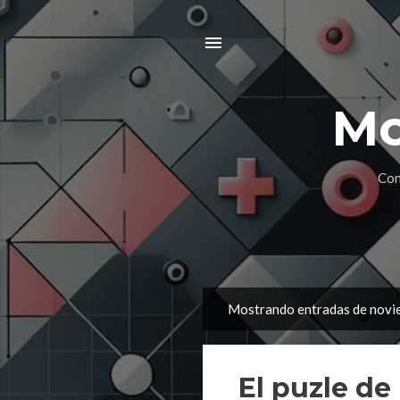
Mo
Con
Mostrando entradas de novi
E
n
t
El puzle de
r