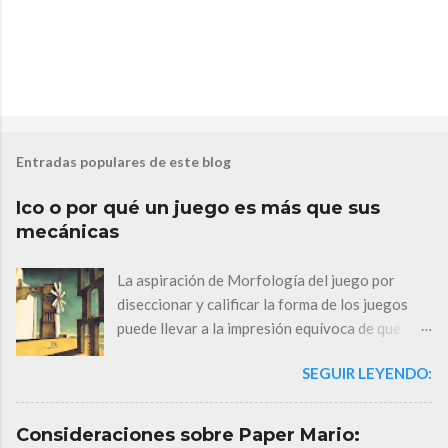
P
u
b
Entradas populares de este blog
l
i
c
Ico o por qué un juego es más que sus
a
mecánicas
r
u
n
La aspiración de Morfología del juego por
c
diseccionar y calificar la forma de los juegos
o
m
puede llevar a la impresión equívoca de que
e
considero que un juego puede explicarse
n
SEGUIR LEYENDO:
exclusivamente a partir de sus componentes
t
a
sistémicos. Ico (Sony, 2001) es una evidencia de
r
que con unos elementos comunes se pueden
i
Consideraciones sobre Paper Mario:
generar experiencias totalmente diferentes.