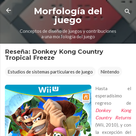
Ir al contenido principal
Morfología del
juego
Conceptos de diseño de juegos y contribuciones
a una morfología del juego
Reseña: Donkey Kong Country
Tropical Freeze
Estudios de sistemas particulares de juego
Nintendo
Hasta el
esperadísimo
regreso de
Donkey Kong
Country Returns
(Wii, 2010), y con
la excepción del