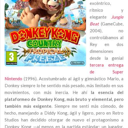
excéntrico,
rítmico y
elegante
Jungle
Beat
(GameCube,
2004), no
controlábamos al
Rey en dos
dimensiones
desde la genial
tercera entrega
de Super
Nintendo
(1996). Acostumbrado al ágil y gimnástico Mario, a
Donkey siempre lo he sentido más pesado, más limitado en sus
movimientos, con más inercia. He ahí
la esencia del
plataformeo de Donkey Kong, más bruto y elemental, pero
también más exigente
. Siempre me sentí más cómodo, de
hecho, manejando a Diddy Kong, ágil y ligero, pero en Retro
Studios han decidido otorgar de nuevo el protagonismo a
Donkey Kong —al menos en la partida estándar: un jugador,