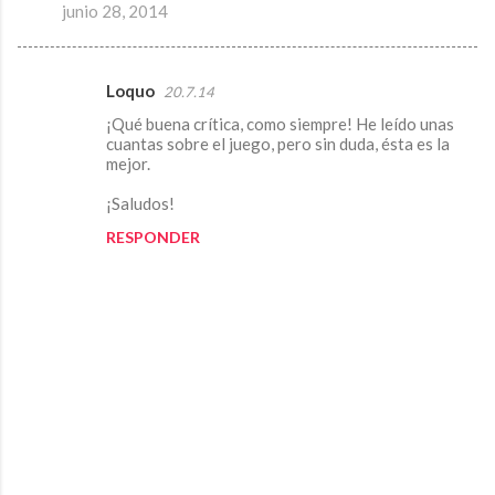
junio 28, 2014
Loquo
20.7.14
C
¡Qué buena crítica, como siempre! He leído unas
o
cuantas sobre el juego, pero sin duda, ésta es la
m
mejor.
e
¡Saludos!
n
RESPONDER
t
a
r
i
o
s