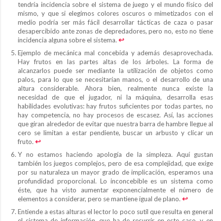
tendría incidencia sobre el sistema de juego y el mundo físico del
mismo, y que si elegimos colores oscuros o mimetizados con el
medio podría ser más fácil desarrollar tácticas de caza o pasar
desapercibido ante zonas de depredadores, pero no, esto no tiene
incidencia alguna sobre el sistema.
↩︎
Ejemplo de mecánica mal concebida y además desaprovechada.
Hay frutos en las partes altas de los árboles. La forma de
alcanzarlos puede ser mediante la utilización de objetos como
palos, para lo que se necesitarían manos, o el desarrollo de una
altura considerable. Ahora bien, realmente nunca existe la
necesidad de que el jugador, ni la máquina, desarrolla esas
habilidades evolutivas: hay frutos suficientes por todas partes, no
hay competencia, no hay procesos de escasez. Así, las acciones
que giran alrededor de evitar que nuestra barra de hambre llegue al
cero se limitan a estar pendiente, buscar un arbusto y clicar un
fruto.
↩︎
Y no estamos haciendo apología de la simpleza. Aquí gustan
también los juegos complejos, pero de esa complejidad, que exige
por su naturaleza un mayor grado de implicación, esperamos una
profundidad proporcional. Lo inconcebible es un sistema como
éste, que ha visto aumentar exponencialmente el número de
elementos a considerar, pero se mantiene igual de plano.
↩︎
Entiende a estas alturas el lector lo poco sutil que resulta en general
el sistema de información, que ha de recurrir en este caso, y en