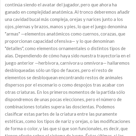
continúa siendo el avatar del jugador, pero que ahora ha
ganado en complejidad anatómica. Al tronco deberemos añadir
una cavidad bucal más compleja, orejas y narices junto a los
ojos, piernas y brazos, manos y pies, lo que el juego denomina
"armas" —elementos anatómicos como cuernos, corazas, que
proporcionan capacidad ofensiva— y lo que denominan
"detalles", como elementos ornamentales o distintos tipos de
alas. Dependiendo de cómo haya sido nuestra trayectoria en el
juego anterior —herbívora, carnívora u omnívora— hallaremos
desbloqueadas sólo un tipo de fauces, pero el resto de
elementos se desbloquean encontrando restos de animales
dispersos por el escenario o como despojos tras acabar con
otras criaturas. En los primeros momentos de la partida sólo
dispondremos de unas pocas elecciones, pero el número de
combinaciones totales supera las doscientas. Podemos
clasificar estas partes de la criatura entre las puramente
estéticas, como los tipos de nariz y orejas, o las modificaciones
de forma o color, y las que sí que son funcionales, es decir, que
tienen efecto sobre el sistema de juego. Éstas últimas, si las