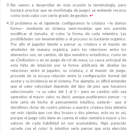
No vamos a desarrollar en esta ocasión la terminología, pero
bastará precisar que en morfología de juegos se entiende recurso
como todo valor con cierto grado de gestión.
↩︎
El problema es el siguiente: configuramos la criatura —le damos
forma— mediante un sistema semi-modular, que nos permite
modificar el tamaño, el color, la forma de cada miembro. Las
posibilidades son innumerables y el proceso es bastante orgánico.
Por ello el jugador tiende a pensar su criatura y el mundo de
alrededor de manera orgánica, pero las relaciones entre los
elementos son, en cambio, de tipo numérico-estadístico, como en
un
Civilization
o en un juego de rol de mesa. La causa principal de
esta falta de intuición por la forma arbitraria de diseñar las
relaciones entre el jugador, su criatura, y el mundo de juego,
procede de la escasa relación entre la configuración formal del
avatar y su incidencia en el sistema. Por ejemplo, es difícil entender
que el valor velocidad depende del tipo de pies que hayamos
seleccionado —y su valor del 1 al 5— pero en cambio sólo sea
operativo el mayor valor, es decir, aunque pudiéramos pensar —y
éste sería de hecho el pensamiento intuitivo, natural— que si
decidimos dotar de cuatro piernas a nuestra criatura ésta debería
ser más rápida que con dos brazos y dos piernas, esto no es así,
porque el juego sólo tiene en cuenta el valor numérico mayor y los
valores de cada habilidad no son acumulables. Algo parecido
sucede con el color: lo intuitivo sería pensar que esta elección