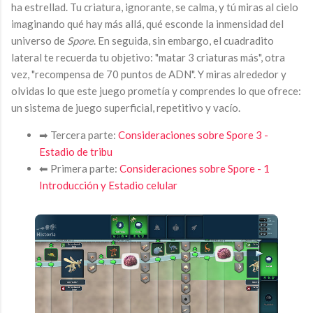
ha estrellad. Tu criatura, ignorante, se calma, y tú miras al cielo
imaginando qué hay más allá, qué esconde la inmensidad del
universo de
Spore
. En seguida, sin embargo, el cuadradito
lateral te recuerda tu objetivo: "matar 3 criaturas más", otra
vez, "recompensa de 70 puntos de ADN". Y miras alrededor y
olvidas lo que este juego prometía y comprendes lo que ofrece:
un sistema de juego superficial, repetitivo y vacío.
➡︎ Tercera parte:
Consideraciones sobre Spore 3 -
Estadio de tribu
⬅︎ Primera parte:
Consideraciones sobre Spore - 1
Introducción y Estadio celular