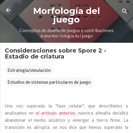
Ir al contenido principal
Morfología del
juego
Conceptos de diseño de juegos y contribuciones
a una morfología del juego
Consideraciones sobre Spore 2 -
Estadio de criatura
Estrategia/simulación
Estudios de sistemas particulares de juego
Una vez superada la "fase celular", que describimos y
analizamos en
el artículo anterior
, nuestra alimaña decidirá
abandonar el medio acuático y emerger a tierra firme. La
transición es abrupta: se nos dice que hemos superado la