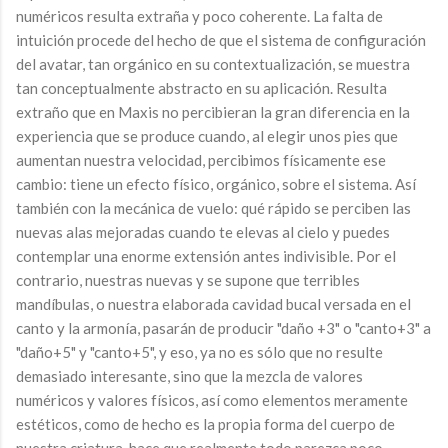
numéricos resulta extraña y poco coherente. La falta de
intuición procede del hecho de que el sistema de configuración
del avatar, tan orgánico en su contextualización, se muestra
tan conceptualmente abstracto en su aplicación. Resulta
extraño que en Maxis no percibieran la gran diferencia en la
experiencia que se produce cuando, al elegir unos pies que
aumentan nuestra velocidad, percibimos físicamente ese
cambio: tiene un efecto físico, orgánico, sobre el sistema. Así
también con la mecánica de vuelo: qué rápido se perciben las
nuevas alas mejoradas cuando te elevas al cielo y puedes
contemplar una enorme extensión antes indivisible. Por el
contrario, nuestras nuevas y se supone que terribles
mandíbulas, o nuestra elaborada cavidad bucal versada en el
canto y la armonía, pasarán de producir "daño +3" o "canto+3" a
"daño+5" y "canto+5", y eso, ya no es sólo que no resulte
demasiado interesante, sino que la mezcla de valores
numéricos y valores físicos, así como elementos meramente
estéticos, como de hecho es la propia forma del cuerpo de
nuestra criatura, hace que realmente todo parezca poco