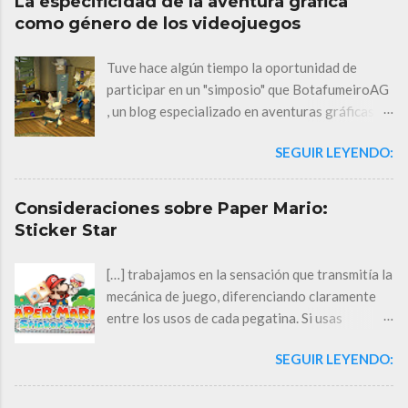
La especificidad de la aventura gráfica
como género de los videojuegos
Tuve hace algún tiempo la oportunidad de
participar en un "simposio" que BotafumeiroAG
, un blog especializado en aventuras gráficas,
realizara con el fin de desarrollar algunas
SEGUIR LEYENDO:
reflexiones teóricas acerca de la entidad del
género. Las preguntas que se formularon
entonces tuvieron la cualidad de aunar
Consideraciones sobre Paper Mario:
generalización y concreción, de impeler a la
Sticker Star
abstracción y, al mismo tiempo, exigir un
esfuerzo de adaptación a las realidades
[…] trabajamos en la sensación que transmitía la
concretas: por ello todavía hoy algunas
mecánica de juego, diferenciando claramente
conclusiones me resultan de utilidad. He
entre los usos de cada pegatina. Si usas
modificado algunas respuestas, añadiendo
pegatinas efectivas sin dudarlo contra los
ciertas determinaciones que son producto de
SEGUIR LEYENDO:
enemigos correctos, te sientes genial. Ahí es
una reflexión posterior. Introduzco así en este
cuando me di cuenta de que podría funcionar. —
cuaderno una primera reflexión teórica y
Aoyama, Director de Paper Mario: Stricker