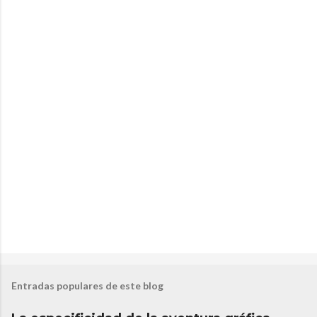
n
t
a
r
i
o
s
Entradas populares de este blog