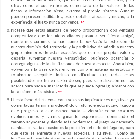
otros como el que ya hemos comentado de los valores de las
fichas, a información ajena, externa al propio sistema. Aunque
pueden parecer sutilidades, estos detalles afectan, y mucho, a la
experiencia: el juego nunca convence.
↩︎
Nótese que estas alianzas de hecho proporcionan dos ventajas
competitivas: que los nidos aliados pasan a ser "tierra amiga",
donde nos curamos, lo que aumenta
de facto
la extensión de
nuestro dominio del territorio; y la posibilidad de añadir a nuestro
grupo miembros de estas especies, que, con sus propios valores,
debería aumentar nuestra versatilidad, pudiendo potenciar o
corregir alguna de las limitaciones de nuestra especie. Ahora bien,
volvemos a la base de los errores: como el sistema es estático y
totalmente asequible, incluso en dificultad alta, todas estas
posibilidades no tienen razón de ser, pues su realización no nos
acerca para nada a una victoria que se puede lograr igualmente con
las acciones más básicas.
↩︎
El estatismo del sistema, con todas sus implicaciones negativas ya
comentadas, termina produciendo un último efecto nocivo ligado a
este progreso, a este avance hacia la victoria: como nosotros
evolucionamos y vamos ganando experiencia, dominando el
terreno adyacente y siendo más poderosos, el juego ve necesario
cambiar en varias ocasiones la posición del nido del jugador, para
que éste se enfrente a nuevas especies, a su nivel. ¿Cómo se
justifica este cambio de nido, este cambio de posición base en el