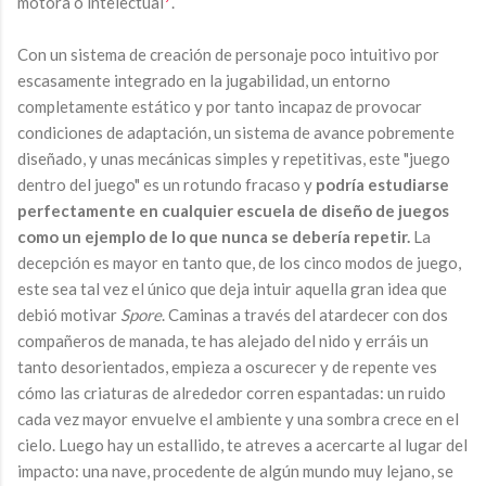
motora o intelectual
.
Con un sistema de creación de personaje poco intuitivo por
escasamente integrado en la jugabilidad, un entorno
completamente estático y por tanto incapaz de provocar
condiciones de adaptación, un sistema de avance pobremente
diseñado, y unas mecánicas simples y repetitivas, este "juego
dentro del juego" es un rotundo fracaso y
podría estudiarse
perfectamente en cualquier escuela de diseño de juegos
como un ejemplo de lo que nunca se debería repetir.
La
decepción es mayor en tanto que, de los cinco modos de juego,
este sea tal vez el único que deja intuir aquella gran idea que
debió motivar
Spore
. Caminas a través del atardecer con dos
compañeros de manada, te has alejado del nido y erráis un
tanto desorientados, empieza a oscurecer y de repente ves
cómo las criaturas de alrededor corren espantadas: un ruido
cada vez mayor envuelve el ambiente y una sombra crece en el
cielo. Luego hay un estallido, te atreves a acercarte al lugar del
impacto: una nave, procedente de algún mundo muy lejano, se