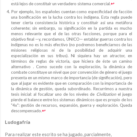
está lejos de constituir un verdadero sistema comercial.
↩︎
Por ejemplo, los españoles cuentan como especificidad de facción
una bonificación en la lucha contra los indígena. Esta regla puede
tener cierta consistencia histórica y constituir así una metáfora
coherente; sin embargo, su significación en la partida es mucho
menos relevante que el de las otras facciones, porque para el
objetivo final —y, recordamos, ÚNICO— entablar guerras contra los
indígenas no es lo más efectivo (no podremos beneficiarnos de las
misiones religiosas ni de la posibilidad de adquirir una
especialización en sus tribus). Ni siquiera hay un atractor, en
términos de reglas de victoria, que hiciera de éste un camino
alternativo . Como sucede con la exploración, la dinámica de
combate constituye un nivel que por convención de género el juego
presenta en un mismo marco de importancia (de significación), pero
que al jugar es evidente que en comparación con la importancia de
la dinámica de gestión, queda subordinado. Recurrimos a nuestra
tesis inicial: al focalizar uno de los niveles de
Civilization
el juego
pierde el balance entre los sistemas dinámicos que es propio de los
"4x": gestión de recursos, expansión, guerra y exploración. Queda
descompensado.
↩︎
Ludogafría
Para realizar este escrito se ha jugado, parcialmente,