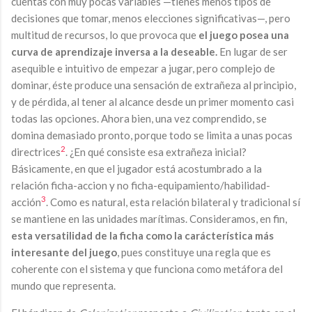
cuentas con muy pocas variables —tienes menos tipos de
decisiones que tomar, menos elecciones significativas—, pero
multitud de recursos, lo que provoca que
el juego posea una
curva de aprendizaje inversa a la deseable.
En lugar de ser
asequible e intuitivo de empezar a jugar, pero complejo de
dominar, éste produce una sensación de extrañeza al principio,
y de pérdida, al tener al alcance desde un primer momento casi
todas las opciones. Ahora bien, una vez comprendido, se
domina demasiado pronto, porque todo se limita a unas pocas
2
directrices
. ¿En qué consiste esa extrañeza inicial?
Básicamente, en que el jugador está acostumbrado a la
relación ficha-accion y no ficha-equipamiento/habilidad-
3
acción
. Como es natural, esta relación bilateral y tradicional sí
se mantiene en las unidades marítimas. Consideramos, en fin,
esta versatilidad de la ficha como la carácterística más
interesante del juego
, pues constituye una regla que es
coherente con el sistema y que funciona como metáfora del
mundo que representa.