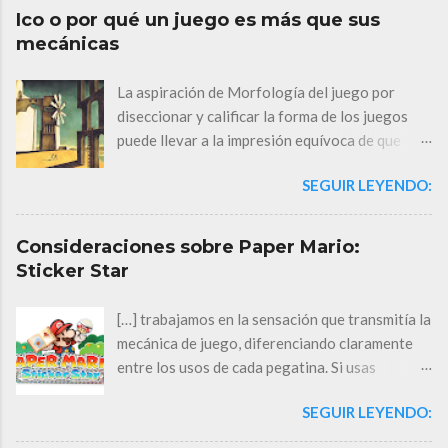
Ico o por qué un juego es más que sus
mecánicas
La aspiración de Morfología del juego por
diseccionar y calificar la forma de los juegos
puede llevar a la impresión equívoca de que
considero que un juego puede explicarse
SEGUIR LEYENDO:
exclusivamente a partir de sus componentes
sistémicos. Ico (Sony, 2001) es una evidencia de
que con unos elementos comunes se pueden
Consideraciones sobre Paper Mario:
generar experiencias totalmente diferentes.
Sticker Star
Por ello quiero dedicarle aunque sea unas
pocas palabras en este espacio. No lo pude
[…] trabajamos en la sensación que transmitía la
jugar en su momento. Sí lo conocí, claro. Su
mecánica de juego, diferenciando claramente
fama se fue extendiendo poco a poco y llegó a
entre los usos de cada pegatina. Si usas
consolidarse como un “juego de culto”. Eso
pegatinas efectivas sin dudarlo contra los
cimentó el camino para Shadow of the Colossus
SEGUIR LEYENDO:
enemigos correctos, te sientes genial. Ahí es
(2005) , que a su vez contribuyó con su mayor
cuando me di cuenta de que podría funcionar. —