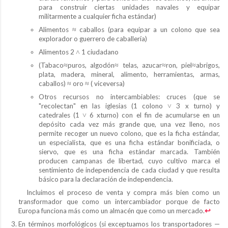
para construir ciertas unidades navales y equipar
militarmente a cualquier ficha estándar)
Alimentos ≈ caballos (para equipar a un colono que sea
explorador o guerrero de caballería)
Alimentos 2 ˄ 1 ciudadano
(Tabaco≈puros, algodón≈ telas, azucar≈ron, piel≈abrigos,
plata, madera, mineral, alimento, herramientas, armas,
caballos) ≈ oro ≈ ( viceversa)
Otros recursos no intercambiables: cruces (que se
"recolectan" en las iglesias (1 colono ˅ 3 x turno) y
catedrales (1 ˅ 6 xturno) con el fin de acumularse en un
depósito cada vez más grande que, una vez lleno, nos
permite recoger un nuevo colono, que es la ficha estándar,
un especialista, que es una ficha estándar bonificiada, o
siervo, que es una ficha estándar marcada. También
producen campanas de libertad, cuyo cultivo marca el
sentimiento de independencia de cada ciudad y que resulta
básico para la declaración de independencia.
Incluimos el proceso de venta y compra más bien como un
transformador que como un intercambiador porque de facto
Europa funciona más como un almacén que como un mercado.
↩︎
En términos morfológicos (si exceptuamos los transportadores —