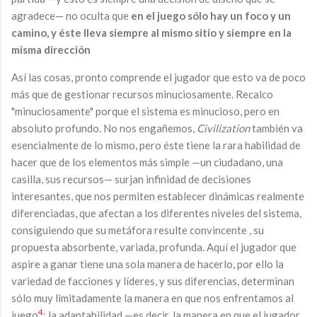
agradece— no oculta que
en el juego sólo hay un foco y un
camino, y éste lleva siempre al mismo sitio y siempre en la
misma dirección
Así las cosas, pronto comprende el jugador que esto va de poco
más que de gestionar recursos minuciosamente. Recalco
"minuciosamente" porque el sistema es minucioso, pero en
absoluto profundo. No nos engañemos,
Civilization
también va
esencialmente de lo mismo, pero éste tiene la rara habilidad de
hacer que de los elementos más simple —un ciudadano, una
casilla, sus recursos— surjan infinidad de decisiones
interesantes, que nos permiten establecer dinámicas realmente
diferenciadas, que afectan a los diferentes niveles del sistema,
consiguiendo que su metáfora resulte convincente , su
propuesta absorbente, variada, profunda. Aquí el jugador que
aspire a ganar tiene una sola manera de hacerlo, por ello la
variedad de facciones y líderes, y sus diferencias, determinan
sólo muy limitadamente la manera en que nos enfrentamos al
4
juego
; la adaptabilidad —es decir, la manera en que el jugador