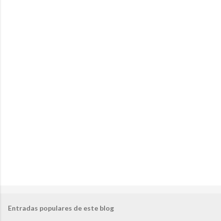
e
n
t
a
r
i
o
s
Entradas populares de este blog