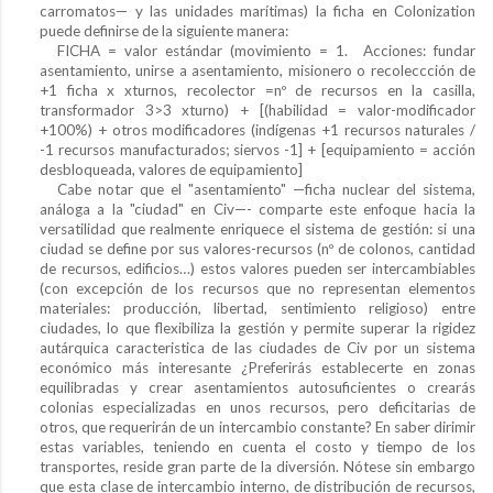
carromatos— y las unidades marítimas) la ficha en Colonization
puede definirse de la siguiente manera:
FICHA = valor estándar (movimiento = 1. Acciones: fundar
asentamiento, unirse a asentamiento, misionero o recoleccción de
+1 ficha x xturnos, recolector =nº de recursos en la casilla,
transformador 3>3 xturno) + [(habilidad = valor-modificador
+100%) + otros modificadores (indígenas +1 recursos naturales /
-1 recursos manufacturados; siervos -1] + [equipamiento = acción
desbloqueada, valores de equipamiento]
Cabe notar que el "asentamiento" —ficha nuclear del sistema,
análoga a la "ciudad" en Civ—- comparte este enfoque hacia la
versatilidad que realmente enriquece el sistema de gestión: si una
ciudad se define por sus valores-recursos (nº de colonos, cantidad
de recursos, edificios…) estos valores pueden ser intercambiables
(con excepción de los recursos que no representan elementos
materiales: producción, libertad, sentimiento religioso) entre
ciudades, lo que flexibiliza la gestión y permite superar la rigidez
autárquica caracteristica de las ciudades de Civ por un sistema
económico más interesante ¿Preferirás establecerte en zonas
equilibradas y crear asentamientos autosuficientes o crearás
colonias especializadas en unos recursos, pero deficitarias de
otros, que requerirán de un intercambio constante? En saber dirimir
estas variables, teniendo en cuenta el costo y tiempo de los
transportes, reside gran parte de la diversión. Nótese sin embargo
que esta clase de intercambio interno, de distribución de recursos,