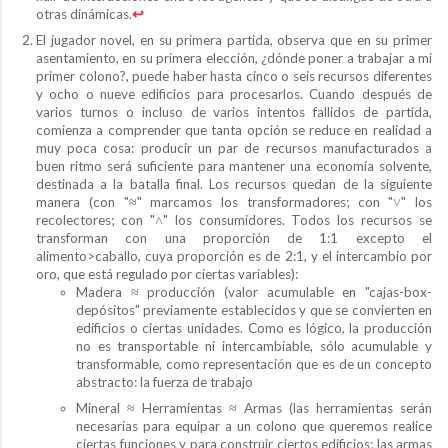
otras dinámicas.
↩︎
El jugador novel, en su primera partida, observa que en su primer
asentamiento, en su primera elección, ¿dónde poner a trabajar a mi
primer colono?, puede haber hasta cinco o seis recursos diferentes
y ocho o nueve edificios para procesarlos. Cuando después de
varios turnos o incluso de varios intentos fallidos de partida,
comienza a comprender que tanta opción se reduce en realidad a
muy poca cosa: producir un par de recursos manufacturados a
buen ritmo será suficiente para mantener una economía solvente,
destinada a la batalla final. Los recursos quedan de la siguiente
manera (con "≈" marcamos los transformadores; con "˅" los
recolectores; con "˄" los consumidores. Todos los recursos se
transforman con una proporción de 1:1 excepto el
alimento>caballo, cuya proporción es de 2:1, y el intercambio por
oro, que está regulado por ciertas variables):
Madera ≈ producción (valor acumulable en "cajas-box-
depósitos" previamente establecidos y que se convierten en
edificios o ciertas unidades. Como es lógico, la producción
no es transportable ni intercambiable, sólo acumulable y
transformable, como representación que es de un concepto
abstracto: la fuerza de trabajo
Mineral ≈ Herramientas ≈ Armas (las herramientas serán
necesarias para equipar a un colono que queremos realice
ciertas funciones y para construir ciertos edificios; las armas