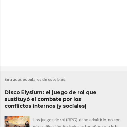
P
u
b
Entradas populares de este blog
l
i
c
Disco Elysium: el juego de rol que
a
sustituyó el combate por los
r
u
conflictos internos (y sociales)
n
c
Los juegos de rol (RPG), debo admitirlo, no son
o
m
mi predilección. En todos estos años solo le he