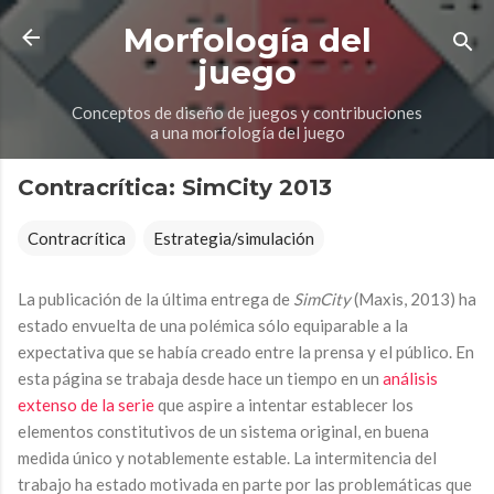
Ir al contenido principal
Morfología del
juego
Conceptos de diseño de juegos y contribuciones
a una morfología del juego
Contracrítica: SimCity 2013
Contracrítica
Estrategia/simulación
La publicación de la última entrega de
SimCity
(Maxis, 2013) ha
estado envuelta de una polémica sólo equiparable a la
expectativa que se había creado entre la prensa y el público. En
esta página se trabaja desde hace un tiempo en un
análisis
extenso de la serie
que aspire a intentar establecer los
elementos constitutivos de un sistema original, en buena
medida único y notablemente estable. La intermitencia del
trabajo ha estado motivada en parte por las problemáticas que