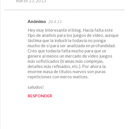
marzo 23, 2013
Anónimo
20.4.13
C
Hey muy interesante el blog. Hacía falta este
o
tipo de analisis para los juegos de video, aunque
m
lástima que la industria todavía no ponga
mucho de sí para ser analizada en profundidad.
e
Creo que todavía falta mucho para que se
genere al menos un mercado de video juegos
n
más sofisticados (tramas más complejas,
t
detalles más refinados, etc.). Por ahora la
enorme masa de títulos nuevos son puras
a
repeticiones con meros matices.
r
saludos!
i
RESPONDER
o
s